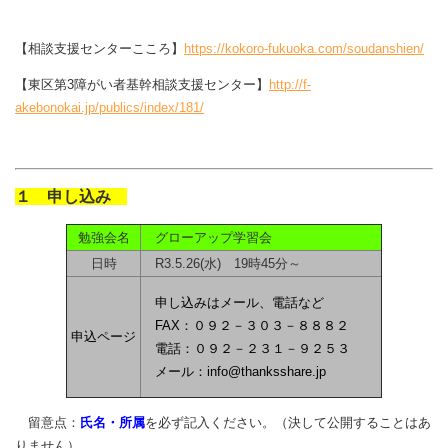
【相談支援センターこころ】
https://kokoro-fukuoka.com/soudanshien/
【東区第3障がい者基幹相談支援センター】
http://f-
akebonokai.jp/publics/index/181/
１ 申し込み
勉強会名
グローアップ学習会
日時
R3.5.26(水) 19時45分～
申し込みはメール、電話など
FAX：０９２－３０３－８８８２
申込ページ
電話：０９２－２３１－９２５３
メール：info@thanksshare.jp
留意点：
氏名・所属
を必ず記入ください。（決して公開することはあ
りません）