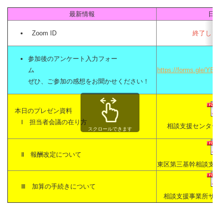
最新情報
日
Zoom ID
終了しま
参加後のアンケート入力フォー
ム
https://forms.gle/Y
ぜひ、ご参加の感想をお聞かせください！
本日のプレゼン資料
Ⅰ 担当者会議の在り方
相談支援センター
スクロールできます
Ⅱ 報酬改定について
東区第三基幹相談支
Ⅲ 加算の手続きについて
相談支援事業所サ