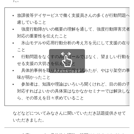
た。
放課後等デイサービスで働く支援員さんの多くが行動問題へ
慮していること
強度行動障がいの概要の理解を通して、強度行動障害児者を
対応の重要性を伝えたこと
氷山モデルや応用行動分析の考え方を元にして支援の在り方
こと
行動問題をなくすのみがゴールではなく、望ましい行動を身
せる支援の大切さを伝えたこと
具体的事例を取り入れて説明を試みたが、やはり架空の事例
スクロールできます
味が弱かったこと
参加者は、知識や理論はいろいろ聞くけれど、目の前の子ど
対応すればよいかの具体策はなかなかセミナーでは解決しな
ら、その答えを日々求めていること
などなどについてみなさんに聞いていただき話題提供させて
いただきました。