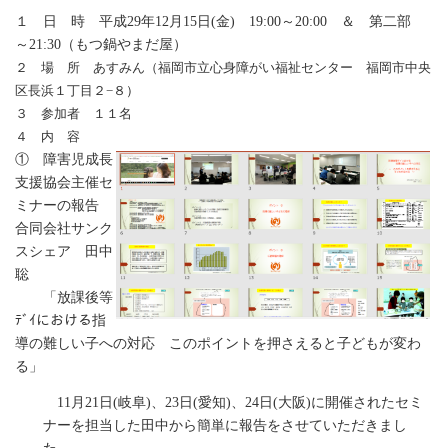
１ 日 時 平成29年12月15日(金) 19:00～20:00 ＆ 第二部
～21:30（もつ鍋やまだ屋）
２ 場 所 あすみん（福岡市立心身障がい福祉センター 福岡市中央
区長浜１丁目２−８
）
３ 参加者 １１名
４ 内 容
① 障害児成長
支援協会主催セ
ミナーの報告
合同会社サンク
スシェア 田中
聡
「放課後等
ﾃﾞｲにおける指
導の難しい子への対応 このポイントを押さえると子どもが変わ
る」
11月21日(岐阜)、23日(愛知)、24日(大阪)に開催されたセミ
ナーを担当した田中から簡単に報告をさせていただきまし