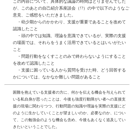
この内容について、具体的な議論の時間はとりませんでした
が、このあとの自己紹介系座談会（!?）の中で以下のようなご
意見、ご感想をいただきました。
・幼少期からのかかわり、支援が重要であることを改めて
認識したこと
・頭の中では知識、理論を意識できているが、実際の支援
の場面では、それらをうまく活用できているとはいいがたい
こと
・問題行動をなくすことのみで終わらないようにすること
を改めて認識したこと
・支援に困っている人から質問を受けた時、どう回答する
かについては、なかなか難しい問題があること
困難を抱えている支援者の方に、何かを伝える機会を与えられて
いる私自身が思ったことは、今後も強度行動障がい者への直接支
援の現場に関わりつつ、行動問題の知識や理論を実際の支援にど
のように生かしていくことが望ましいのか、必要なのか、につい
て、この勉強会のような機会も含め、今後もあくなく追及してい
きたいということでした。