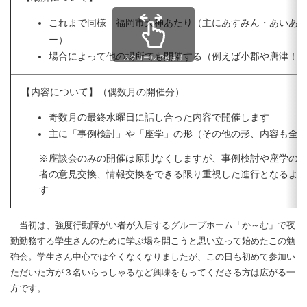
これまで同様 福岡市天神あたり（主にあすみん・あいあ
ー）
場合によって他の場所でも開催する（例えば小郡や唐津！
スクロールできます
【内容について】（偶数月の開催分）
奇数月の最終水曜日に話し合った内容で開催します
主に「事例検討」や「座学」の形（その他の形、内容も全く
※座談会のみの開催は原則なくしますが、事例検討や座学の
者の意見交換、情報交換をできる限り重視した進行となるよ
す
当初は、強度行動障がい者が入居するグループホーム「か～む」で夜
勤勤務する学生さんのために学ぶ場を開こうと思い立って始めたこの勉
強会。学生さん中心では全くなくなりましたが、この日も初めて参加い
ただいた方が３名いらっしゃるなど興味をもってくださる方は広がる一
方です。