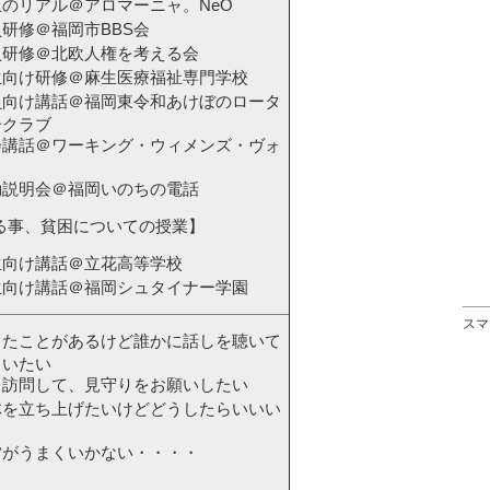
のリアル＠アロマーニャ。NeO
研修＠福岡市BBS会
員研修＠北欧人権を考える会
生向け研修＠麻生医療福祉専門学校
員向け講話＠福岡東令和あけぼのロータ
ークラブ
会講話＠ワーキング・ウィメンズ・ヴォ
ス
動説明会＠福岡いのちの電話
事、貧困についての授業】
生向け講話＠立花高等学校
生向け講話＠福岡シュタイナー学園
スマ
ったことがあるけど誰かに話しを聴いて
らいたい
々訪問して、見守りをお願いしたい
体を立ち上げたいけどどうしたらいいい
？
営がうまくいかない・・・・