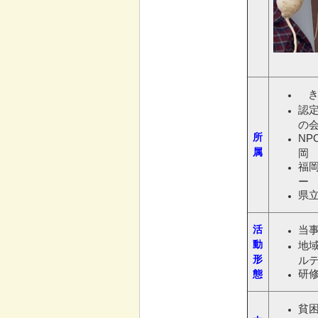
認
の
所
N
属
岡
福
ー
県
活
当
動
地
形
ル
態
研
貧