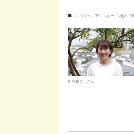
"スペシャルアシスターご紹介"の
稲岡 由梨 さん