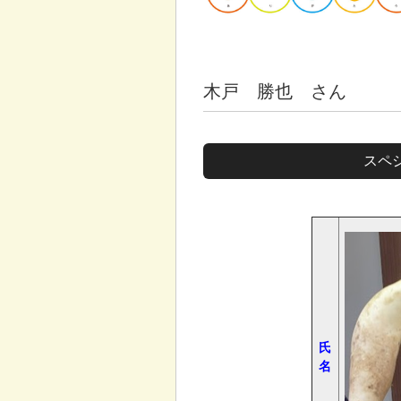
木戸 勝也 さん
スペシ
氏
名