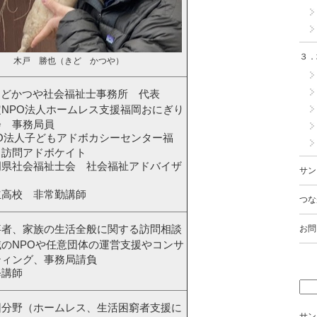
３．
木戸 勝也（きど かつや）
きどかつや社会福祉士事務所 代表
定NPO法人ホームレス支援福岡おにぎり
会 事務局員
PO法人子どもアドボカシーセンター福
 訪問アドボケイト
岡県社会福祉士会 社会福祉アドバイザ
サン
立高校 非常勤講師
つな
事者、家族の生活全般に関する訪問相談
お問
域のNPOや任意団体の運営支援やコンサ
ティング、事務局請負
修講師
困分野（ホームレス、生活困窮者支援に
サン