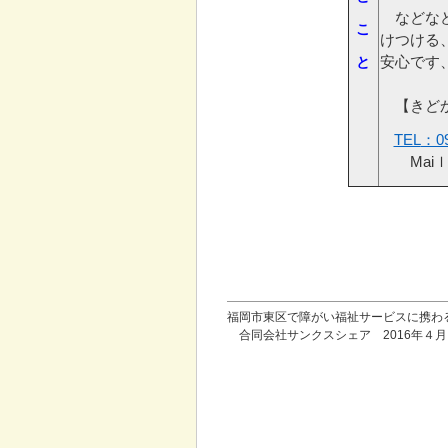
などなど
こ
けつける
と
安心です
【きどか
TEL
：09
Mai
ｌ
福岡市東区で障がい福祉サービスに携わ
合同会社サンクスシェア 2016年４