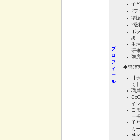
子
2
準
2
ボ
級
生
プ
研
ロ
強
フ
◆講師
ィ
ー
【
ル
て
職
Co
イ
こま
ー
子
カ
Ma