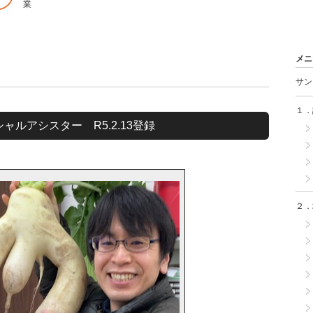
業
メニ
サン
１．
ャルアシスター R5.2.13登録
２．