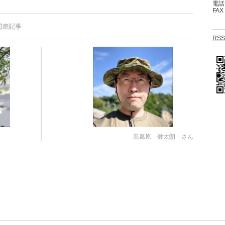
電話：
FAX
関連記事
RSS
黒葛原 健太朗 さん