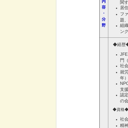
内
関
容
居
・
フ
分
題
野
組
ン
◆経歴
JF
門（
社
就
年
N
支援
認
の
◆資格
社
精