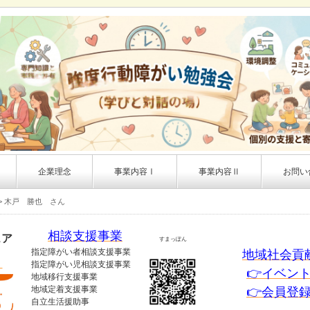
企業理念
事業内容Ⅰ
事業内容Ⅱ
お問い
 木戸 勝也 さん
相談支援事業
ェア
すまっぽん
指定障がい者相談支援事業
地域社会貢
！
指定障がい児相談支援事業
👉イベン
地域移行支援事業
地域定着支援事業
👉会員登
自立生活援助事