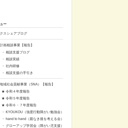
ュー
クスシェアブログ
計画相談事業【報告】
・ 相談支援ブログ
・ 相談実績
・ 社内研修
・ 相談支援の手引き
地域社会貢献事業（SNA）【報告】
★ 令和４年度報告
★ 令和５年度報告
★ 令和６・７年度報告
・ KYOUKOU（強度行動障がい勉強会）
・ hand to hand（親なき後を考える会）
・ グローアップ学習会（障がい児支援）