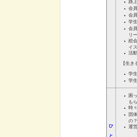
路上
会員
会
学
会
リ
総
イ
活
【生きる
学
学
困
も
時
団
の
ひ
運
と