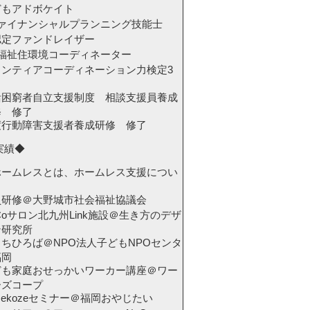
どもアドボケイト
ファイナンシャルプランニング技能士
認定ファンドレイザー
級福祉住環境コーディネーター
ランティアコーディネーション力検定3
活困窮者自立支援制度 相談支援員養成
修 修了
度行動障害支援者養成研修 修了
実績◆
ホームレスとは、ホームレス支援につい
】
員研修＠大野城市社会福祉協議会
Coサロン北九州Link施設＠生き方のデザ
ン研究所
ちひろば＠NPO法人子どもNPOセンタ
福岡
ども家庭おせっかいワーカー講座＠ワー
ーズコープ
zekozeセミナー＠福岡おやじたい