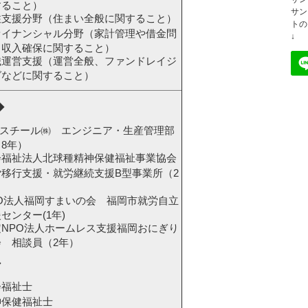
すること）
サン
住支援分野（住まい全般に関すること）
トの
ァイナンシャル分野（家計管理や借金問
↓
、収入確保に関すること）
織運営支援（運営全般、ファンドレイジ
グなどに関すること）
◆
Eスチール㈱ エンジニア・生産管理部
8年）
会福祉法人北球種精神保健福祉事業協会
労移行支援・就労継続支援B型事業所（2
）
PO法人福岡すまいの会 福岡市就労自立
センター(1年)
定NPO法人ホームレス支援福岡おにぎり
会 相談員（2年）
◆
会福祉士
神保健福祉士