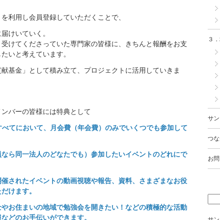
」を利用し会員登録していただくことで、
に届けいていく。
３．
き受けてくださっていた専門家の皆様に、きちんと報酬をお支
したいと考えています。
貢献基金」として積み立て、プロジェクトに活用していきま
メンバーの皆様には特典として
サン
すべてにおいて、月会費（年会費）のみでいくつでも参加して
つな
員なら同一法人のどなたでも）参加したいイベントのどれにで
お問
開催されたイベントの動画視聴や報告、資料、さまざまなお役
ただけます。
士やお住まいの地域で勉強会を開きたい！などの積極的な活動
報などのお手伝いができます。
サン