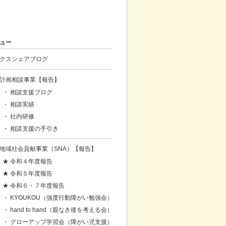
ュー
クスシェアブログ
計画相談事業【報告】
・ 相談支援ブログ
・ 相談実績
・ 社内研修
・ 相談支援の手引き
地域社会貢献事業（SNA）【報告】
★ 令和４年度報告
★ 令和５年度報告
★ 令和６・７年度報告
・ KYOUKOU（強度行動障がい勉強会）
・ hand to hand（親なき後を考える会）
・ グローアップ学習会（障がい児支援）