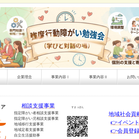
企業理念
事業内容Ⅰ
事業内容Ⅱ
お問い
相談支援事業
ェア
すまっぽん
指定障がい者相談支援事業
地域社会貢
！
指定障がい児相談支援事業
👉イベン
地域移行支援事業
地域定着支援事業
👉会員登
自立生活援助事