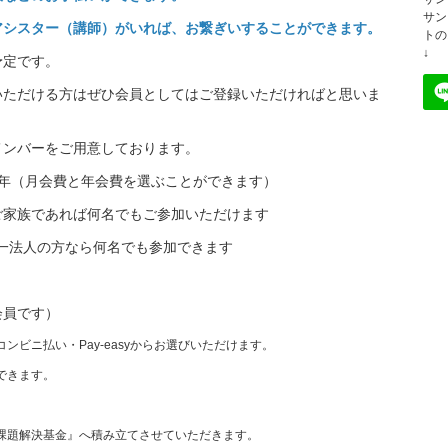
サン
アシスター（講師）がいれば、お繋ぎいすることができます。
トの
↓
予定です。
いただける方はぜひ会員としてはご登録いただければと思いま
メンバーをご用意しております。
0円/年（月会費と年会費を選ぶことができます）
あれば何名でもご参加いただけます
※同一法人の方なら何名でも参加できます
会員です）
ビニ払い・Pay-easyからお選びいただけます。
できます。
課題解決基金』へ積み立てさせていただきます。