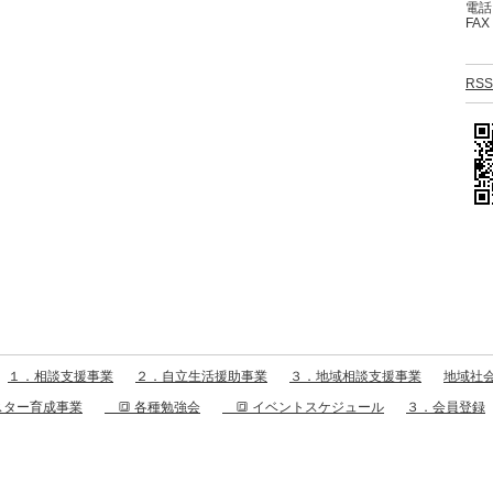
電話：
FAX
RSS
１．相談支援事業
２．自立生活援助事業
３．地域相談支援事業
地域社会
スター育成事業
🔳 各種勉強会
🔳 イベントスケジュール
３．会員登録