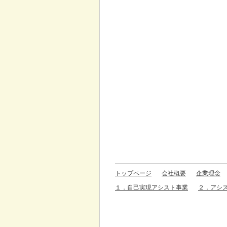
トップページ
会社概要
企業理念
１．自己実現アシスト事業
２．アシ