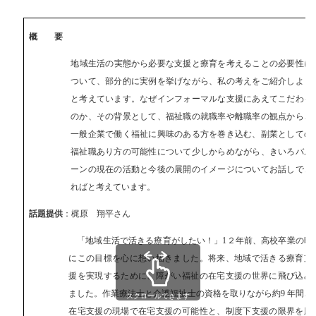
概 要
地域⽣活の実態から必要な⽀援と療育を考えることの必要性に
ついて、部分的に実例を挙げながら、私の考えをご紹介しよう
と考えています。なぜインフォーマルな⽀援にあえてこだわる
のか、その背景として、福祉職の就職率や離職率の観点から、
⼀般企業で働く福祉に興味のある⽅を巻き込む、副業としての
福祉職あり⽅の可能性について少しからめながら、きいろバル
ーンの現在の活動と今後の展開のイメージについてお話しでき
ればと考えています。
話題提供
：梶原 翔平さん
「地域⽣活で活きる療育がしたい！」1２年前、⾼校卒業の時
にこの⽬標を⼼に想い描きました。将来、地域で活きる療育⽀
援を実現するために、障がい福祉の在宅⽀援の世界に⾶び込み
ました。作業療法⼠と介護福祉⼠の資格を取りながら約9 年間、
スクロールできます
在宅⽀援の現場で在宅⽀援の可能性と、制度下⽀援の限界を肌