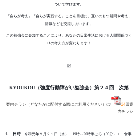
ついて学びます。
『自らが考え』『自らが実践する』ことを目標に、互いのもつ疑問や考え、
情報などを交流しあいます。
この勉強会に参加することにより、あなたの日常生活における人間関係づく
りの考え方が変わります！
― 記 ―
KYOUKOU
（強度行動障がい勉強会）第２４回 次第
案内チラシ（どなたかに配付する際にご利用ください）👉
24
回案
内チラシ
１ 日時
令和元年８月２１日（水） 19時～20時半ごろ（90分）＋ 食事