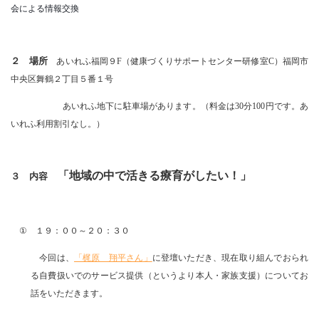
会による情報交換
２ 場所
あいれふ福岡９F（健康づくりサポートセンター研修室C）福岡市
中央区舞鶴２丁目５番１号
あいれふ地下に駐車場があります。（料金は30分100円です。あ
いれふ利用割引なし。）
「地域の中で活きる療育がしたい！」
３ 内容
① １９：００～２０：３０
今回は、
「梶原 翔平さん」
に登壇いただき、現在取り組んでおられ
る自費扱いでのサービス提供（というより本人・家族支援）についてお
話をいただきます。