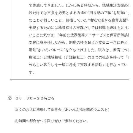
で体感してきました。しかしある時期から、地域⽣活⽀援の実
践だけでは⽀援を必要とする⽅達の“困り感の正体”を明確に掴
むことが難しいこと、⽬指していた“地域で活きる療育⽀援”を
実現するためには地域福祉の実践だけでは知識も経験も⾜りな
いことに気づき、3年前に放課後等デイサービスと保育所等訪問
⽀援に⾝を移しながら、制度の枠を超えた⽀援ニーズに答える
活動“きいろバルーン”を⽴ち上げました。現在は、療育（作業
療法⼠）と地域福祉（介護福祉⼠）の２つの視点を持って「⾃
分らしい暮らしを⼀緒に考えて実践する活動」を⾏なっていま
す。
② ２０：３０～２２時ごろ
近くのお店に移動して食事会（あいれふ福岡隣のウエスト）
お時間の都合がつく限りぜひご参加ください。