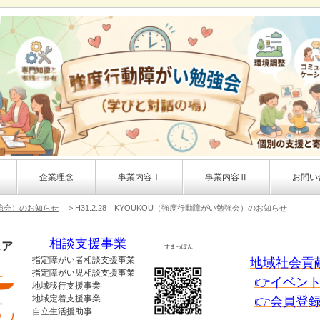
企業理念
事業内容Ⅰ
事業内容Ⅱ
お問い
勉強会）のお知らせ
> H31.2.28 KYOUKOU（強度行動障がい勉強会）のお知らせ
相談支援事業
ェア
すまっぽん
指定障がい者相談支援事業
地域社会貢
！
指定障がい児相談支援事業
👉イベン
地域移行支援事業
地域定着支援事業
👉会員登
自立生活援助事