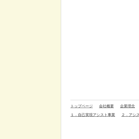
トップページ
会社概要
企業理念
１．自己実現アシスト事業
２．アシ