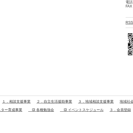
電話：
FAX
RSS
１．相談支援事業
２．自立生活援助事業
３．地域相談支援事業
地域社会
スター育成事業
🔳 各種勉強会
🔳 イベントスケジュール
３．会員登録