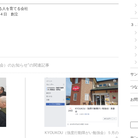
る人を育てる会社
月４日 創立
３．
強会）のお知らせ"の関連記事
サン
つな
お問
KYOUKOU（強度行動障がい勉強会）５月の
サン