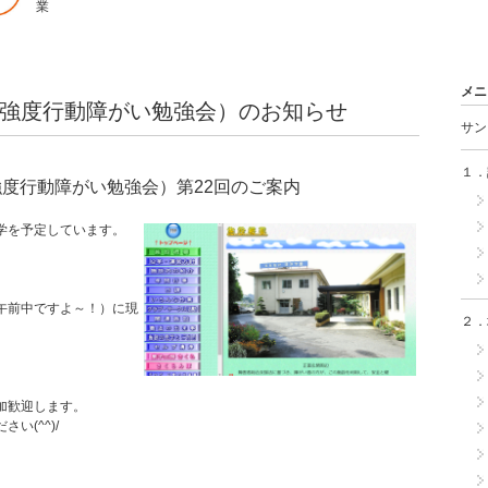
業
メニ
KOU（強度行動障がい勉強会）のお知らせ
サン
１．
（強度行動障がい勉強会）第22回のご案内
学を予定しています。
。
午前中ですよ～！）に現
２．
加歓迎します。
(^^)/