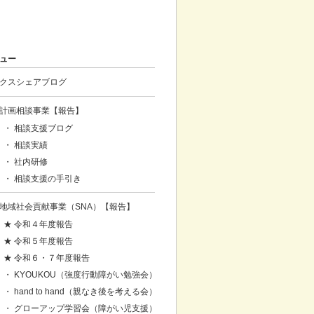
ュー
クスシェアブログ
計画相談事業【報告】
・ 相談支援ブログ
・ 相談実績
・ 社内研修
・ 相談支援の手引き
地域社会貢献事業（SNA）【報告】
★ 令和４年度報告
★ 令和５年度報告
★ 令和６・７年度報告
・ KYOUKOU（強度行動障がい勉強会）
・ hand to hand（親なき後を考える会）
・ グローアップ学習会（障がい児支援）