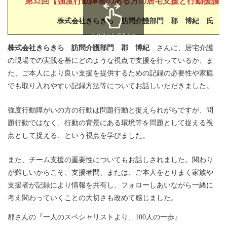
第32回【強度行動障害のある方の居宅支援と行動援護
株式会社きらきら 訪問介護部門 郡 博紀
氏
スクロールできます
株式会社きらきら 訪問介護部門 郡 博紀
さんに、居宅介護
の現場での実践を基にどのような視点で支援を行っているか、ま
た、ご本人により良い支援を提供するための記録の必要性や家庭
でも取り入れやすい記録方法等についてお話しいただきました。
強度行動障がいの方の行動は問題行動と捉えられがちですが、問
題行動ではなく、行動の背景にある環境等を問題として捉える視
点として捉える、という視点を学びました。
また、チーム支援の重要性についてもお話しされました。関わり
が難しいからこそ、支援者間、または、ご本人をとりまく家族や
支援者が記録により情報を共有し、フォローしあいながら一緒に
考え関わっていくことの大切さも改めて感じました。
郡さんの『一人のスペシャリストより、100人の一歩』