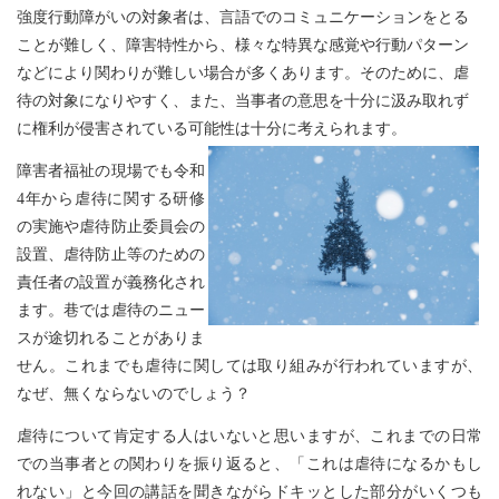
強度行動障がいの対象者は、言語でのコミュニケーションをとる
ことが難しく、障害特性から、様々な特異な感覚や行動パターン
などにより関わりが難しい場合が多くあります。そのために、虐
待の対象になりやすく、また、当事者の意思を十分に汲み取れず
に権利が侵害されている可能性は十分に考えられます。
障害者福祉の現場でも令和
4年から虐待に関する研修
の実施や虐待防止委員会の
設置、
虐待防止等のための
責任者の設置が義務化され
ます。巷では虐待のニュー
スが途切れることがありま
せん。これまでも虐待に関しては取り組みが行われていますが、
なぜ、無くならないのでしょう？
虐待について肯定する人はいないと思いますが、これまでの日常
での当事者との関わり
を振り返ると、「これは虐待になるかもし
れない」と今回の講話を聞きながらドキッとした部分がいくつも