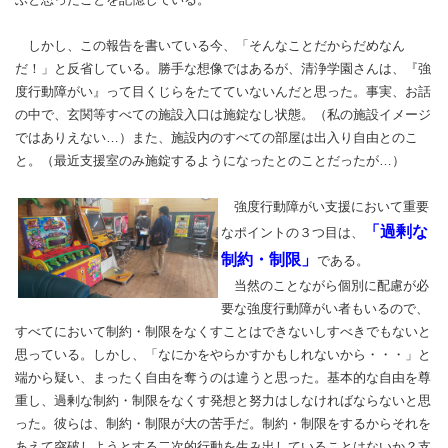
しかし、この報告を書いている今、「そんなことだからだめなん
だ！」と反省している。勝手な想像ではあるが、清浄学園さんは、『強
度行動障がい』って目くじらをたてていないんだと思った。事実、お話
の中で、玄関等すべての施設入口は施錠なし状態。（私の施設イメージ
ではありえない…）また、施設内のすべての部屋は出入り自由とのこ
と。（最近支援室のみ施錠するようになったとのことだったが…）
強度行動障がい支援において重要
「過剰な
なポイントの３つ目は、
制約・制限」
である。
当然のことながら個別に配慮が必
要な強度行動障がい者もいるので、
すべてにおいて制約・制限をなくすことはできないしすべきでもないと
思っている。しかし、「なにかをやらかすかもしれないから・・・」と
端から疑い、まったく自由を奪うのは違うと思った。基本的な自由を尊
重し、過剰な制約・制限をなくす発想と努力はしなければならないと思
った。彼らは、制約・制限が大の苦手だ。制約・制限をするからそれを
あえて突破しようとする二次的行動を生み出していることはないか？支